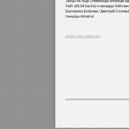
Танцы на льду Олимпиада Впереди ид
Уайт (69,94 балла) и канадцы Кэйтлин
Екатерина Боброва / Дмитрий Соловьё
танцоры klimat-ul.
арбат снять квартиру