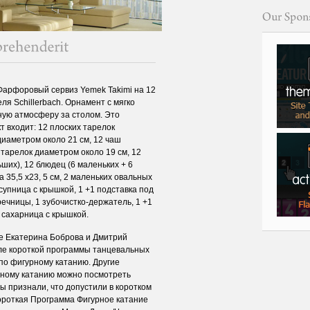
арфоровый сервиз Yemek Takimi на 12
ля Schillerbach. Орнамент с мягко
ную атмосферу за столом. Это
т входит: 12 плоских тарелок
диаметром около 21 см, 12 чаш
 тарелок диаметром около 19 см, 12
ших), 12 блюдец (6 маленьких + 6
 35,5 x23, 5 см, 2 маленьких овальных
 супница с крышкой, 1 +1 подставка под
речницы, 1 зубочистко-держатель, 1 +1
 сахарница с крышкой.
е Екатерина Боброва и Дмитрий
ле короткой программы танцевальных
 по фигурному катанию. Другие
рному катанию можно посмотреть
ы признали, что допустили в коротком
ороткая Программа Фигурное катание