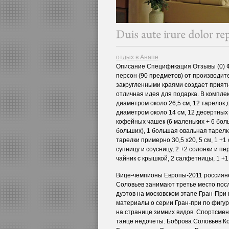
отдых в Анапе
Описание Спецификация Отзывы (0) Ф
персон (90 предметов) от производите
закругленными краями создает прият
отличная идея для подарка. В комплек
диаметром около 26,5 см, 12 тарелок 
диаметром около 14 см, 12 десертных
кофейных чашек (6 маленьких + 6 боль
больших), 1 большая овальная тарелка
тарелки примерно 30,5 x20, 5 см, 1 +1
супницу и соусницу, 2 +2 солонки и пе
чайник с крышкой, 2 салфетницы, 1 +1
Вице-чемпионы Европы-2011 россиян
Соловьев занимают третье место пос
дуэтов на московском этапе Гран-При
материалы о серии Гран-при по фигу
на странице зимних видов. Спортсмен
танце недочеты. Боброва Соловьев К