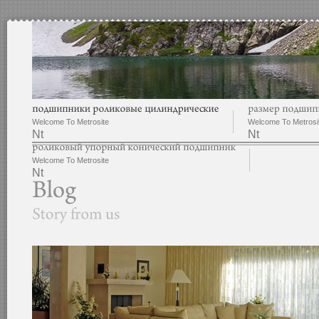
Welcome To Metrosite
Welcome To Metrosi
Nt
Nt
Welcome To Metrosite
Nt